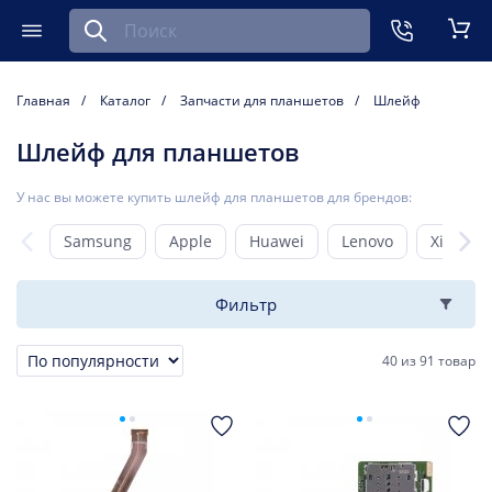
Найти запчасть для мобильного устройства
ть
Меню
Кор
Главная
Каталог
Запчасти для планшетов
Шлейф
Шлейф для планшетов
У нас вы можете купить шлейф для планшетов для брендов:
Samsung
Apple
Huawei
Lenovo
Xiaomi
Фильтр
40
из
91 товар
Сортировка