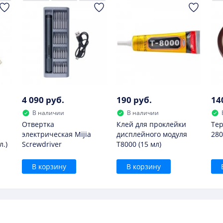
4 090 руб.
190 руб.
14
В наличии
В наличии
Отвертка
Клей для проклейки
Тер
электрическая Mijia
дисплейного модуля
280
л.)
Screwdriver
T8000 (15 мл)
В корзину
В корзину