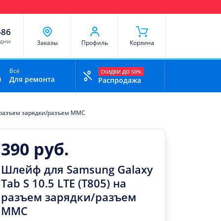
чи
Доставка и оплата
Скидки
Отзывы
Контакты
-86
 дни
Заказы
Профиль
Корзина
Всё
СКИДКИ ДО 50%
Для ремонта
Распродажа
а разъем зарядки/разъем MMC
390 руб.
Шлейф для Samsung Galaxy
Tab S 10.5 LTE (T805) на
разъем зарядки/разъем
MMC