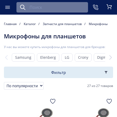
Найти запчасть для мобильного устройства
ть
Меню
Кор
Главная
Каталог
Запчасти для планшетов
Микрофоны
Микрофоны для планшетов
У нас вы можете купить микрофоны для планшетов для брендов:
Samsung
Elenberg
LG
Crony
Digma
Фильтр
27
из
27 товаров
Сортировка