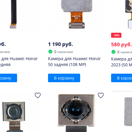
-16%
уб.
1 190 руб.
580 руб.
личии
В наличии
В налич
 для Huawei Honor
Камера для Huawei Honor
Камера для
едняя
50 задняя (108 MP)
2023 (50 
рзину
В корзину
В корз