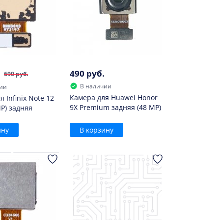
490 руб.
690 руб.
В наличии
ии
Камера для Huawei Honor
 Infinix Note 12
9X Premium задняя (48 MP)
MP) задняя
ину
В корзину