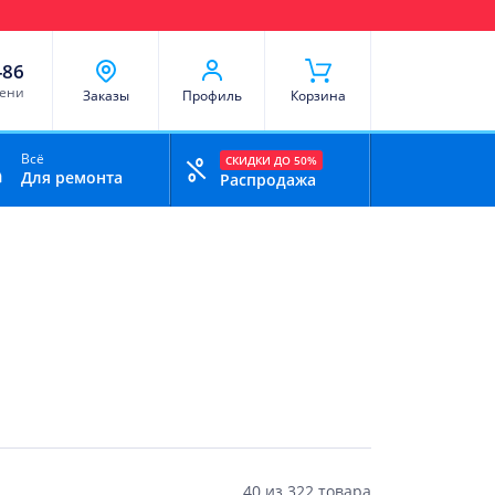
чи
Доставка и оплата
Скидки
Отзывы
Контакты
-86
мени
Заказы
Профиль
Корзина
Всё
СКИДКИ ДО 50%
Для ремонта
Распродажа
40
из
322 товара