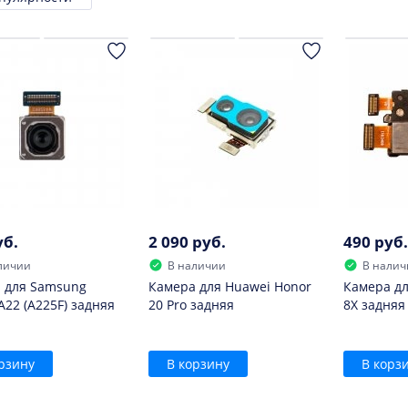
ровка
уб.
2 090 руб.
490 руб.
личии
В наличии
В налич
 для Samsung
Камера для Huawei Honor
Камера дл
A22 (A225F) задняя
20 Pro задняя
8X задняя
рзину
В корзину
В корз