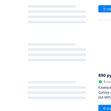
В ко
890 р
В на
Камера
Galaxy 
(64 MP)
В ко