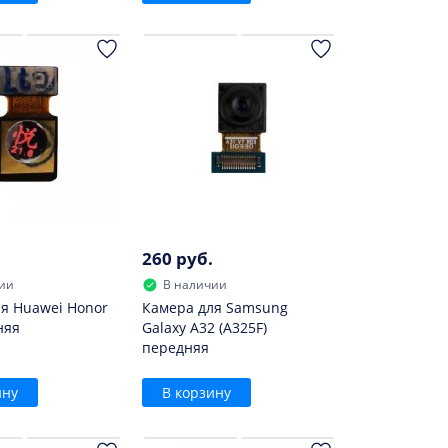
260 руб.
ии
В наличии
я Huawei Honor
Камера для Samsung
няя
Galaxy A32 (A325F)
передняя
ину
В корзину