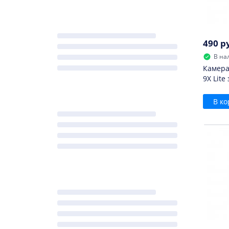
490 р
В на
Камера
9X Lite
В ко