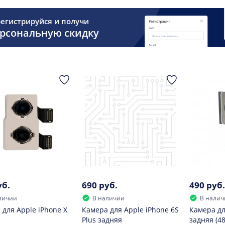
егистрируйся и получи
рсональную скидку
уб.
690 руб.
490 руб.
личии
В наличии
В налич
 для Apple iPhone X
Камера для Apple iPhone 6S
Камера дл
Plus задняя
задняя (4