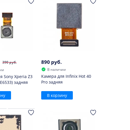
890 руб.
390 руб.
В наличии
ии
Камера для Infinix Hot 40
я Sony Xperia Z3
Pro задняя
(E6533) задняя
ину
В корзину