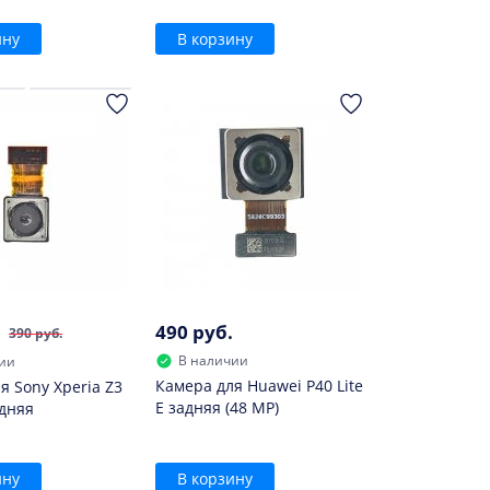
ину
В корзину
490 руб.
390 руб.
В наличии
ии
Камера для Huawei P40 Lite
я Sony Xperia Z3
E задняя (48 MP)
адняя
ину
В корзину