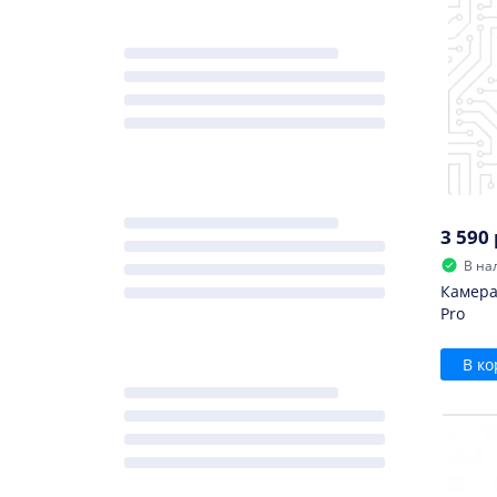
3 590 
В на
Камера
Pro
В ко