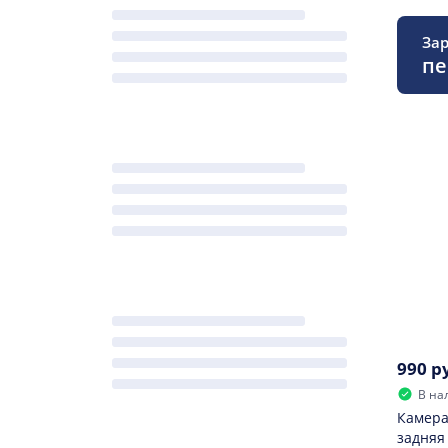
Зар
пе
990 р
В на
Камера
задняя