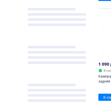
1 090 
В на
Камера
задняя
В ко