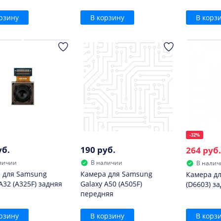
рзину
В корзину
В корз
-32%
уб.
190 руб.
264 руб.
личии
В наличии
В налич
 для Samsung
Камера для Samsung
Камера дл
A32 (A325F) задняя
Galaxy A50 (A505F)
(D6603) з
передняя
рзину
В корзину
В корз