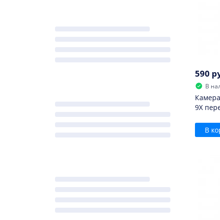
590 р
В на
Камера
9X пер
В ко