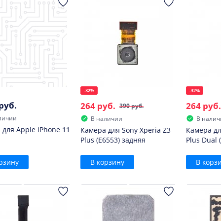
-32%
-32%
руб.
264 руб.
264 руб.
390 руб.
личии
В наличии
В налич
 для Apple iPhone 11
Камера для Sony Xperia Z3
Камера дл
Plus (E6553) задняя
Plus Dual 
рзину
В корзину
В корз