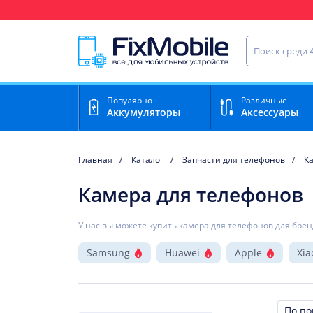
Ваш регион доставки:
Чебоксары
Найти запча
Популярно
Различные
Аккумуляторы
Аксессуары
Главная
Каталог
Запчасти для телефонов
К
Камера для телефонов
У нас вы можете купить камера для телефонов для брен
Samsung
Huawei
Apple
Xia