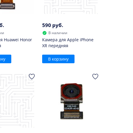
б.
590 руб.
ии
В наличии
я Huawei Honor
Камера для Apple iPhone
я
XR передняя
ину
В корзину