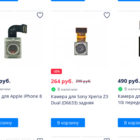
-32%
руб.
490 руб.
264 руб.
390 руб.
личии
В налич
В наличии
 для Apple iPhone 8
Камера дл
Камера для Sony Xperia Z3
10i перед
Dual (D6633) задняя
рзину
В корзину
В корз