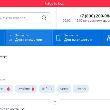
Гарантия
Пункты выда
сть для мобильного устройства
+7 (800) 200-08
Найти
06:00 — 15:00 по местному вре
Запчасти
Запчасти
Для телефонов
Для планшетов
амера
дов:
omi
Realme
Infinix
Sony
Tecno
Показать ещё