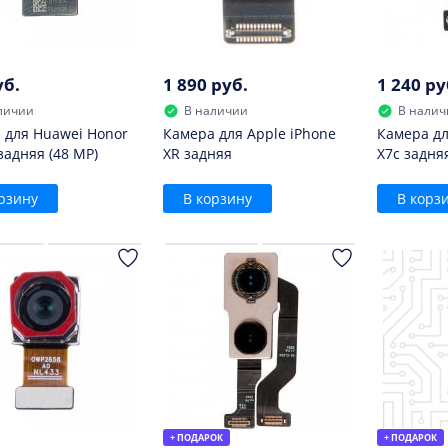
уб.
1 890 руб.
1 240 ру
личии
В наличии
В налич
 для Huawei Honor
Камера для Apple iPhone
Камера дл
 задняя (48 MP)
XR задняя
X7c задня
рзину
В корзину
В корз
+ ПОДАРОК
+ ПОДАРОК