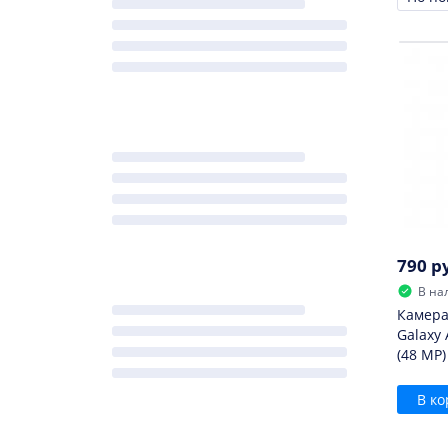
Сорти
790 р
В на
Камера
Galaxy 
(48 MP)
В ко