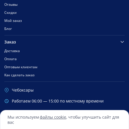
Отзывы
Скидки
Мой заказ
Блог
Заказ
Доставка
Оплата
Оптовым клиентам
Как сделать заказ
Чебоксары
Работаем 06:00 — 15:00 по местному времени
Мы используем
файлы cookie
, чтобы улучшить сайт для
вас
Сбербанк
Mastercard
Visa
Яндекс.Деньги
Qiwi