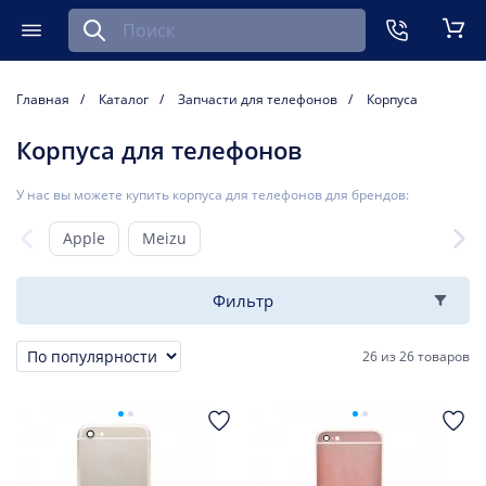
Найти запчасть для мобильного устройства
ть
Меню
Кор
Главная
Каталог
Запчасти для телефонов
Корпуса
Корпуса для телефонов
У нас вы можете купить корпуса для телефонов для брендов:
Apple
Meizu
Фильтр
26
из
26 товаров
Сортировка