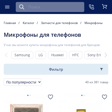
Найти запчасть для мобильного устройства
ть
Меню
Кор
Главная
Каталог
Запчасти для телефонов
Микрофоны
Микрофоны для телефонов
У нас вы можете купить микрофоны для телефонов для брендов:
Samsung
LG
Huawei
HTC
Sony Ericsson
Фильтр
40
из
381 товар
Сортировка