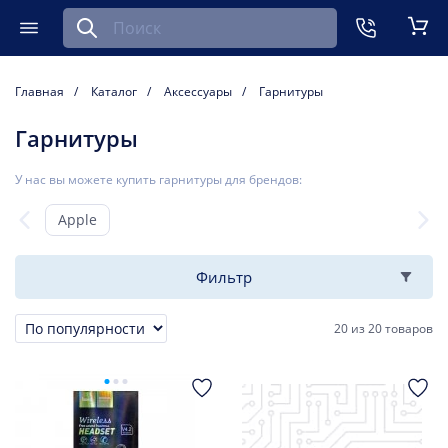
Найти запчасть для мобильного устройства
ть
Меню
Кор
Главная
Каталог
Аксессуары
Гарнитуры
Гарнитуры
У нас вы можете купить гарнитуры для брендов:
Apple
Фильтр
20
из
20 товаров
Сортировка