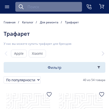
Найти запчасть для мобильного устройства
ть
Меню
Кор
Главная
Каталог
Для ремонта
Трафарет
Трафарет
У нас вы можете купить трафарет для брендов:
Apple
Xiaomi
Фильтр
40
из
54 товара
Сортировка