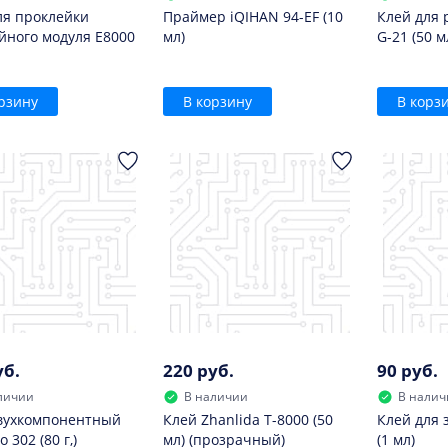
ля проклейки
Праймер iQIHAN 94-EF (10
Клей для 
йного модуля E8000
мл)
G-21 (50 м
рзину
В корзину
В корз
уб.
220 руб.
90 руб.
личии
В наличии
В налич
вухкомпонентный
Клей Zhanlida T-8000 (50
Клей для 
o 302 (80 г,)
мл) (прозрачный)
(1 мл)