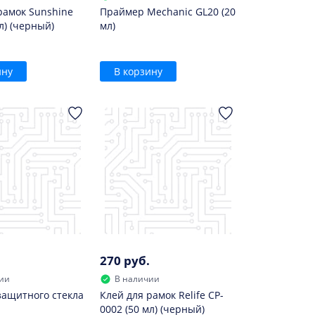
рамок Sunshine
Праймер Mechanic GL20 (20
л) (черный)
мл)
ину
В корзину
270 руб.
ии
В наличии
защитного стекла
Клей для рамок Relife CP-
0002 (50 мл) (черный)