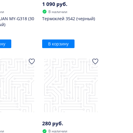
1 090 руб.
ии
В наличии
UAN MY-G318 (30
Термоклей 3542 (черный)
ый)
ину
В корзину
280 руб.
ии
В наличии