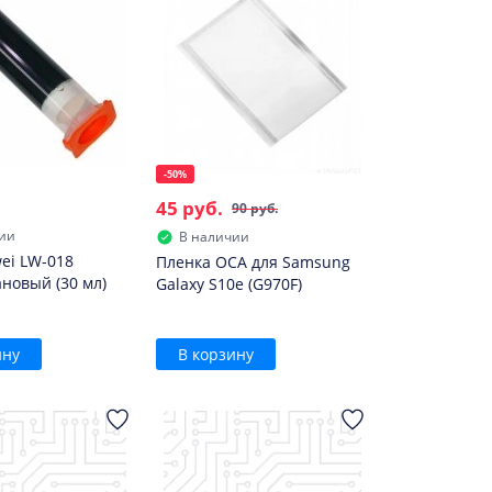
-50%
45 руб.
90 руб.
ии
В наличии
ei LW-018
Пленка OCA для Samsung
новый (30 мл)
Galaxy S10e (G970F)
ину
В корзину