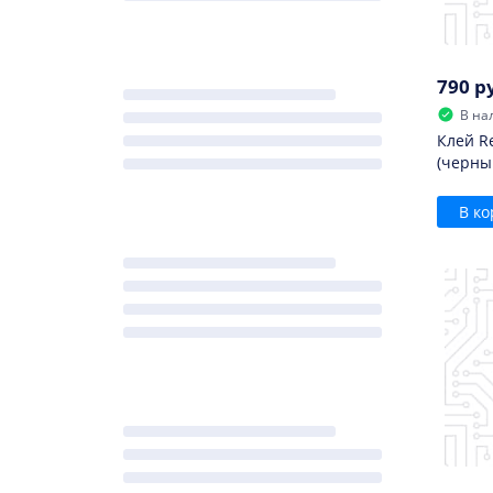
790 р
В на
Клей Re
(черны
В ко