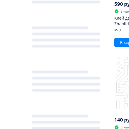
590 р
В на
Клей д
Zhanlid
мл)
В ко
140 р
В на