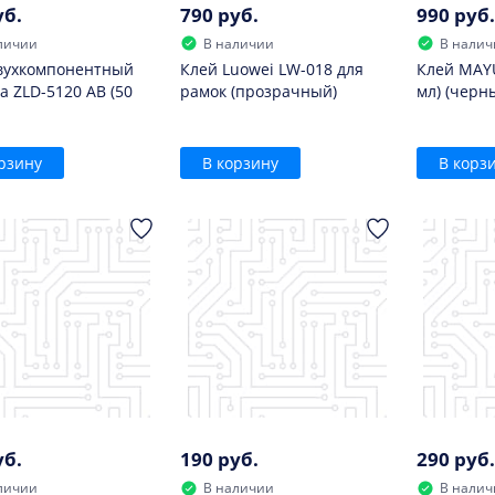
уб.
790 руб.
990 руб.
личии
В наличии
В налич
вухкомпонентный
Клей Luowei LW-018 для
Клей MAY
a ZLD-5120 AB (50
рамок (прозрачный)
мл) (черн
рзину
В корзину
В корз
уб.
190 руб.
290 руб.
личии
В наличии
В налич