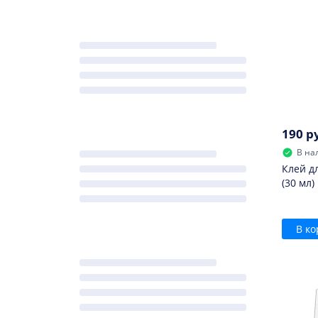
190 р
В на
Клей д
(30 мл)
В ко