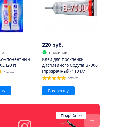
220 руб.
ии
В наличии
хкомпонентный
Клей для проклейки
02 (20 г)
дисплейного модуля B7000
(прозрачный) 110 мл
1 отзыв
2 отзыва
ину
В корзину
Подробнее