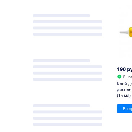
190 р
В на
Клей д
диспле
(15 мл)
В ко