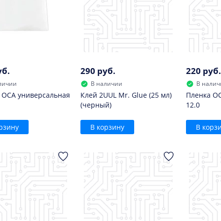
уб.
290 руб.
220 руб.
личии
В наличии
В налич
 OCA универсальная
Клей 2UUL Mr. Glue (25 мл)
Пленка O
(черный)
12.0
рзину
В корзину
В корз