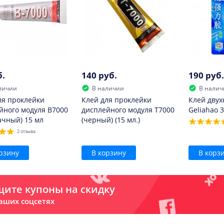
б.
140 руб.
190 руб.
личии
В наличии
В налич
ля проклейки
Клей для проклейки
Клей дву
йного модуля B7000
дисплейного модуля T7000
Geliahao 3
ачный) 15 мл
(черный) (15 мл.)
2 отзыва
рзину
В корзину
В корз
ите купоны на скидку
аших соцсетях