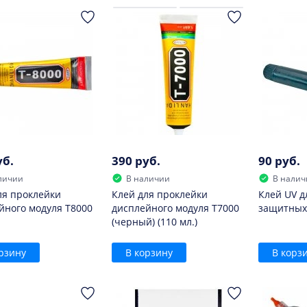
уб.
390 руб.
90 руб.
личии
В наличии
В налич
ля проклейки
Клей для проклейки
Клей UV д
йного модуля T8000
дисплейного модуля T7000
защитных
(черный) (110 мл.)
рзину
В корзину
В корз