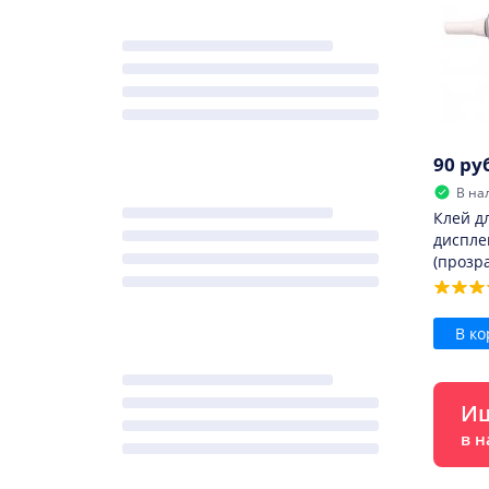
90 ру
В на
Клей д
диспле
(прозр
В ко
Ищ
в н