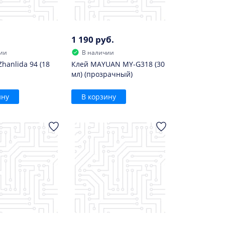
1 190 руб.
ии
В наличии
hanlida 94 (18
Клей MAYUAN MY-G318 (30
мл) (прозрачный)
ину
В корзину