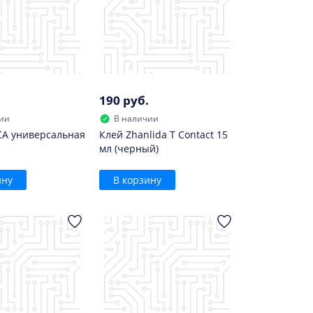
190 руб.
ии
В наличии
CA универсальная
Клей Zhanlida T Contact 15
мл (черный)
ину
В корзину