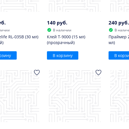
уб.
140 руб.
240 руб.
личии
В наличии
В налич
life RL-035B (30 мл)
Клей T-9000 (15 мл)
Праймер Z
й)
(прозрачный)
мл)
рзину
В корзину
В корз