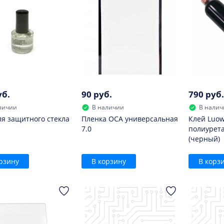
уб.
90 руб.
790 руб.
личии
В наличии
В налич
ля защитного стекла
Пленка OCA универсальная
Клей Luow
7.0
полиурета
(черный)
рзину
В корзину
В корз