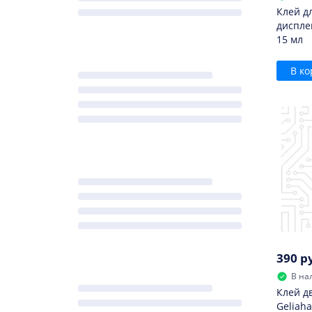
Клей д
диспле
15 мл
В ко
390 р
В на
Клей д
Geliaha