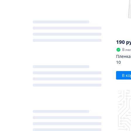
190 р
В на
Пленка
10
В ко