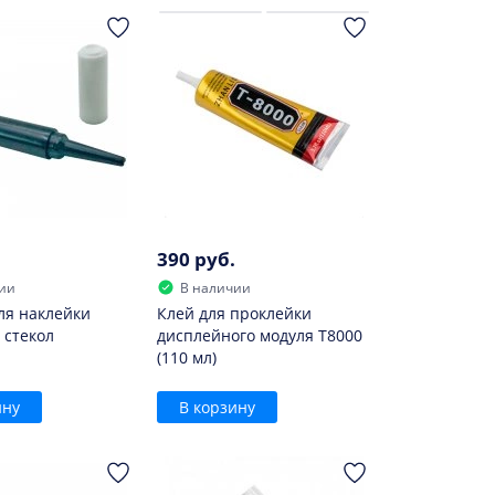
390 руб.
ии
В наличии
ля наклейки
Клей для проклейки
 стекол
дисплейного модуля T8000
(110 мл)
ину
В корзину