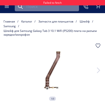
Failed to fetch
Найти запчасть для мобильного устройства
ть
Меню
Кор
Главная
Каталог
Запчасти для планшетов
Шлейф
Samsung
Шлейф для Samsung Galaxy Tab 3 10.1 WiFi (P5200) плата на разъем
зарядки/микрофон
1/3