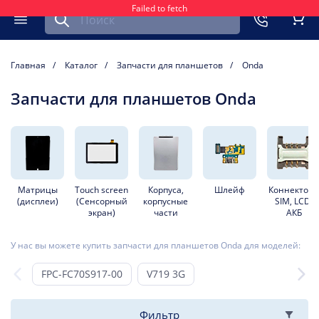
Failed to fetch
Найти запчасть для мобильного устройства
ть
Меню
Кор
Главная
Каталог
Запчасти для планшетов
Onda
Запчасти для планшетов Onda
Матрицы
Touch screen
Корпуса,
Шлейф
Коннектор
(дисплеи)
(Сенсорный
корпусные
SIM, LCD,
экран)
части
АКБ
У нас вы можете купить запчасти для планшетов Onda для моделей:
FPC-FC70S917-00
V719 3G
Фильтр