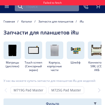
Failed to fetch
Найти запчасть для мобильного устройства
ть
Меню
Кор
Главная
Каталог
Запчасти для планшетов
iRu
Запчасти для планшетов iRu
Матрицы
Touch screen
Корпуса,
Шлейф
Коннектор
(дисплеи)
(Сенсорный
корпусные
SIM, LCD,
экран)
части
АКБ
У нас вы можете купить запчасти для планшетов iRu для моделей:
M719G Pad Master
M725G Pad Master
Фильтр