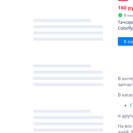
160 р
В на
Тачскр
Colorfl
В ко
В инте
запчас
В ката
E
и друг
На все
дней. 