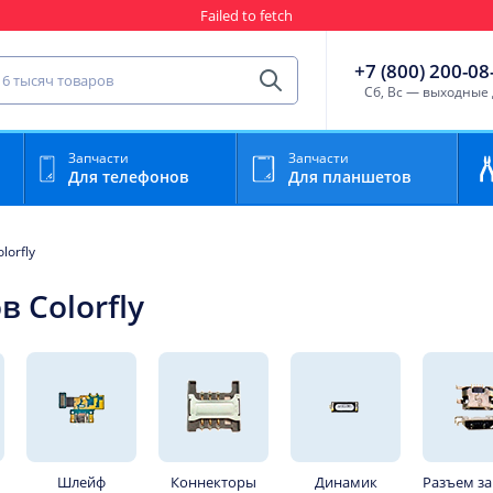
Failed to fetch
Гарантия
Пункты выда
сть для мобильного устройства
+7 (800) 200-08
Найти
Cб, Вс — выходные
Запчасти
Запчасти
Для телефонов
Для планшетов
lorfly
 Colorfly
Шлейф
Коннекторы
Динамик
Разъем з