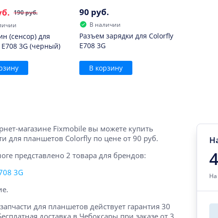
90 руб.
уб.
190 руб.
В наличии
личии
Разъем зарядки для Colorfly
ин (сенсор) для
E708 3G
y E708 3G (черный)
рзину
В корзину
рнет-магазине Fixmobile вы можете купить
ти для планшетов Colorfly по цене от 90 руб.
Н
4
логе представлено 2 товара для брендов:
708 3G
На
ие.
 запчасти для планшетов действует гарантия 30
Бесплатная доставка в Чебоксары при заказе от 3