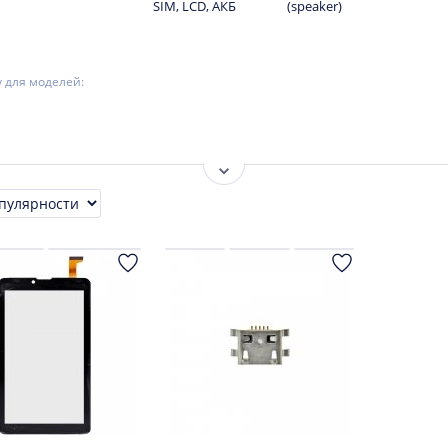
SIM, LCD, АКБ
(speaker)
y для моделей:
Показать ещё
ровка