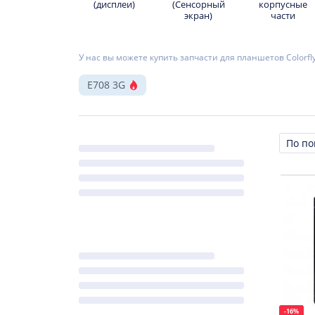
(дисплеи)
(Сенсорный
корпусные
экран)
части
У нас вы можете купить запчасти для планшетов Colorfl
E708 3G
Сорти
-16%