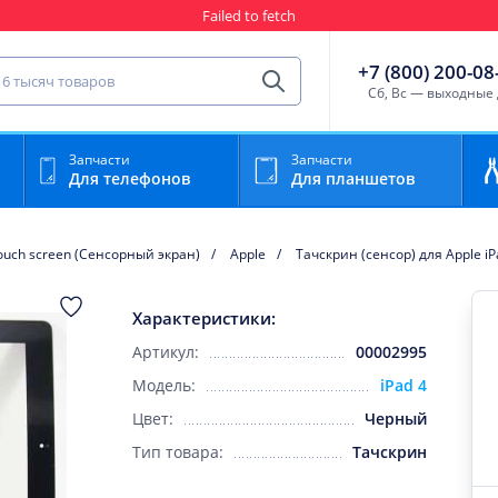
Failed to fetch
Гарантия
Пункты выда
сть для мобильного устройства
+7 (800) 200-08
Найти
Cб, Вс — выходные
Запчасти
Запчасти
Для телефонов
Для планшетов
ouch screen (Сенсорный экран)
Apple
Тачскрин (сенсор) для Apple i
Характеристики:
Артикул:
00002995
Модель:
iPad 4
Цвет:
Черный
Тип товара:
Тачскрин