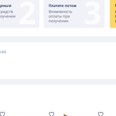
деньги
Платите потом
средств
Возможность
олучении
оплаты при
получении
каз