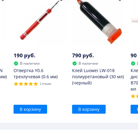
190 руб.
790 руб.
90
В наличии
В наличии
N
Отвертка Y0.6
Клей Luowei LW-018
Кле
 мм)
трехлучевая (0.6 мм)
полиуретановый (30 мл)
дис
(черный)
B70
2 отзыва
мл
В корзину
В корзину