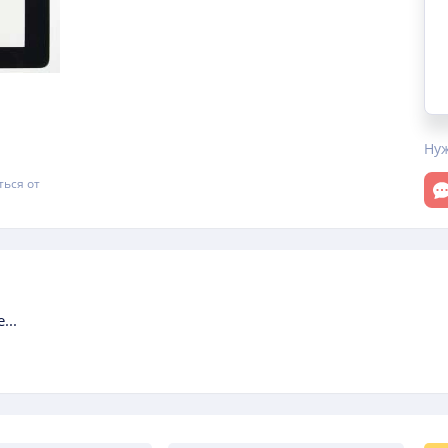
Ну
От
ться от
...