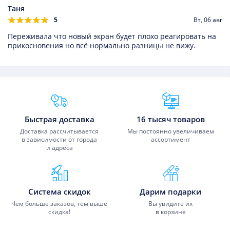
Digma Assistant AP-725
Digma Tesla Impulse D7.0
Таня
Digma Bravis NP725 3G
Digma Tesla Impulse D7.0
5
Вт, 06 авг
Digma Bravis NP725 3G
Digma Explay Tornado 7.0
Digma Colorfly E708 3G
Digma Explay Tornado 7.0
Переживала что новый экран будет плохо реагировать на
прикосновения но всё нормально разницы не вижу.
Преимущества Fixmobile
Быстрая доставка
16 тысяч товаров
Доставка рассчитывается
Мы постоянно увеличиваем
в зависимости от города
ассортимент
и адреса
Система скидок
Дарим подарки
Чем больше заказов, тем выше
Вы увидите их
скидка!
в корзине