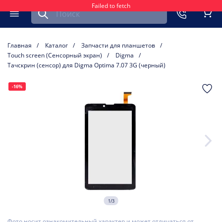
Failed to fetch
Найти запчасть для мобильного устройства
ть
Меню
Кор
Главная
Каталог
Запчасти для планшетов
Touch screen (Сенсорный экран)
Digma
Тачскрин (сенсор) для Digma Optima 7.07 3G (черный)
-16%
1/3
Фото носит ознакомительный характер и может отличаться от