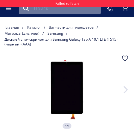
Failed to fetch
Найти запчасть для мобильного устройства
ть
Меню
Кор
Главная
Каталог
Запчасти для планшетов
Матрицы (дисплеи)
Samsung
Дисплей с тачскрином для Samsung Galaxy Tab A 10.1 LTE (T515)
(черный) (AAA)
1/3